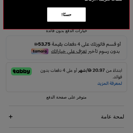
Deep with neutral undertones
حسنًا!
215 د.إ
خيارات الدفع بدون فائدة
متوفر على صفحة الدفع
لمحة عامة