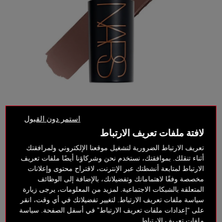
استمر دون القبول
لافتة ملفات تعريف الارتباط
تعريف الارتباط الضرورية لتشغيل موقعنا الإلكتروني ولمرافقتك
أثناء تنقلك. بموافقتك، نستخدم نحن وشركاؤنا أيضًا ملفات تعريف
الارتباط لمتابعة أنشطتك عبر الإنترنت، لاقتراح محتوى وإعلانات
مخصصة وفقًا لاهتماماتك وتفضيلاتك، بالإضافة إلى الوظائف
المتعلقة بالشبكات الاجتماعية. لمزيد من المعلومات، يرجى زيارة
سياسة ملفات تعريف الارتباط. لتغيير تفضيلاتك في أي وقت، انقر
على “إعدادات ملفات تعريف الارتباط” في أسفل الصفحة. سياسة
CAYMAN
ملفات تعريف الارتباط