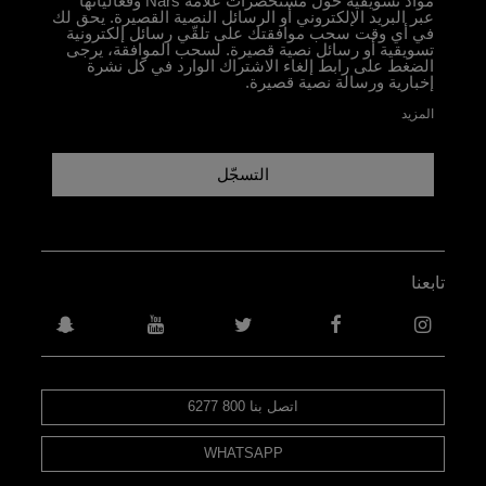
مواد تسويقية حول مستحضرات علامة Nars وفعاليّاتها
عبر البريد الإلكتروني أو الرسائل النصية القصيرة. يحق لك
في أي وقت سحب موافقتك على تلقّي رسائل إلكترونية
تسويقية أو رسائل نصية قصيرة. لسحب الموافقة، يرجى
الضغط على رابط إلغاء الاشتراك الوارد في كل نشرة
إخبارية ورسالة نصية قصيرة.
المزيد
التسجّل
تابعنا
اتصل بنا 800 6277
WHATSAPP