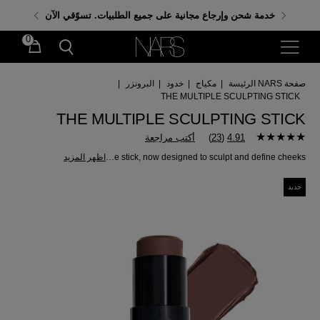
احصلي على هدايا مجانية عند إنفاق 350 د.إ. باستخدام الكود:
خدمة شحن وإرجاع مجانية على جميع الطلبيات. تسوّقي الآن
GIFTS
0
صفحة NARS الرئيسة
|
مكياج
|
خدود
|
البرونزر
|
THE MULTIPLE SCULPTING STICK
THE MULTIPLE SCULPTING STICK
4.91
(
23
)
أكتب مراجعة
NARS’ iconic multi-purpose stick, now designed to sculpt and define cheeks.
اظهر المزيد
جديد