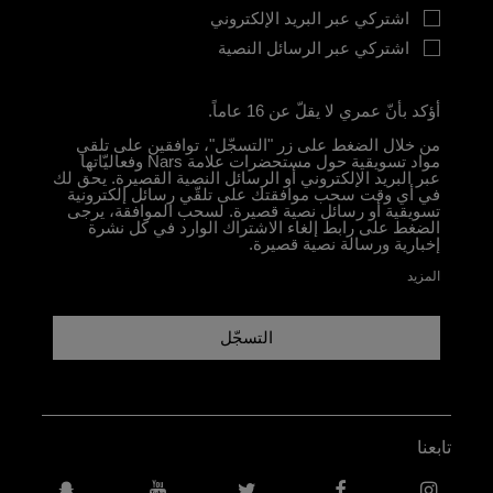
اشتركي عبر البريد الإلكتروني
اشتركي عبر الرسائل النصية
أؤكد بأنّ عمري لا يقلّ عن 16 عاماً.
من خلال الضغط على زر "التسجّل"، توافقين على تلقي
مواد تسويقية حول مستحضرات علامة Nars وفعاليّاتها
عبر البريد الإلكتروني أو الرسائل النصية القصيرة. يحق لك
في أي وقت سحب موافقتك على تلقّي رسائل إلكترونية
تسويقية أو رسائل نصية قصيرة. لسحب الموافقة، يرجى
الضغط على رابط إلغاء الاشتراك الوارد في كل نشرة
إخبارية ورسالة نصية قصيرة.
المزيد
التسجّل
تابعنا