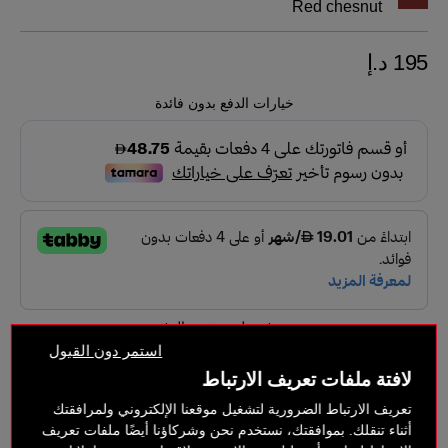
Red chesnut
195 د.إ
خيارات الدفع بدون فائدة
متوفر على صفحة الدفع
استمر دون القبول
لافتة ملفات تعريف الارتباط
لمحة عامة
تعريف الارتباط الضرورية لتشغيل موقعنا الإلكتروني ولمرافقتك
أثناء تنقلك. بموافقتك، نستخدم نحن وشركاؤنا أيضًا ملفات تعريف