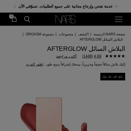
احصلي على هدايا مجانية عند إنفاق 350 د.إ. باستخدام الكود:
خدمة شحن وإرجاع مجانية على جميع الطلبيات. تسوّقي الآن
GIFTS
0
صفحة NARS الرئيسة
|
اكتشف
|
مجموعات
|
مجموعة ORGASM
|
البلاش السائل AFTERGLOW
البلاش السائل AFTERGLOW
4.69
(
1448
)
أكتب مراجعة
إليك بلاش سائلاً خفيفاً وحريرياً، يمنحك إشراقاً يدوم طويلاً وترطيباً حتى 8 ساعات.
اظهر المزيد
رائج على تيك توك