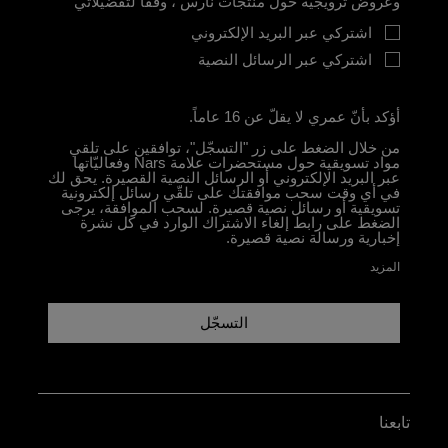
وعروض ترويجية حول منتجات نارس ، وفقًا لتفضيلاتي
اشتركي عبر البريد الإلكتروني
اشتركي عبر الرسائل النصية
أؤكد بأنّ عمري لا يقلّ عن 16 عاماً.
من خلال الضغط على زر "التسجّل"، توافقين على تلقي
مواد تسويقية حول مستحضرات علامة Nars وفعاليّاتها
عبر البريد الإلكتروني أو الرسائل النصية القصيرة. يحق لك
في أي وقت سحب موافقتك على تلقّي رسائل إلكترونية
تسويقية أو رسائل نصية قصيرة. لسحب الموافقة، يرجى
الضغط على رابط إلغاء الاشتراك الوارد في كل نشرة
إخبارية ورسالة نصية قصيرة.
المزيد
التسجّل
تابعنا