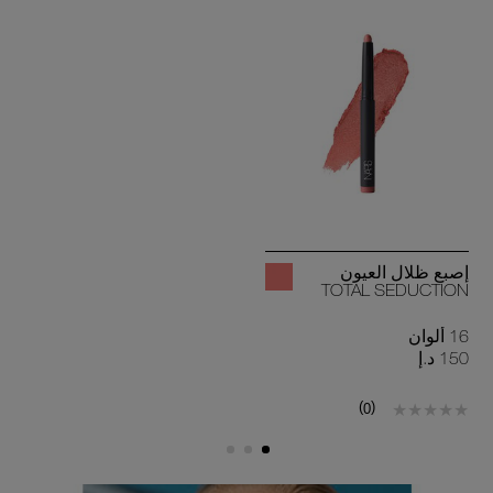
إصبع ظلال العيون
TOTAL SEDUCTION
16 ألوان
150 د.إ
)
(
0