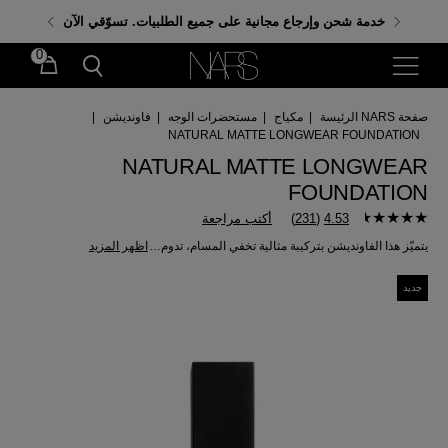
احصلي على هدايا مجانية عند إنفاق 350 د.إ. باستخدام الكود:
خدمة شحن وإرجاع مجانية على جميع الطلبيات. تسوّقي الآن
GIFTS
0
صفحة NARS الرئيسة
|
مكياج
|
مستحضرات الوجه
|
فاونديشن
|
NATURAL MATTE LONGWEAR FOUNDATION
NATURAL MATTE LONGWEAR
FOUNDATION
4.53
(
231
)
أكتب مراجعة
يتميّز هذا الفاونديشن بتركيبة مثالية تخفي المسام، تدوم 24 ساعة* بلمسة نهائية غير لامعة توفّر تغطية متوسّطة إلى كاملة.
اظهر المزيد
جديد