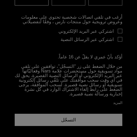
أرغب في تلقي اتصالات شخصية تحتوي على معلومات
وعروض ترويجية حول منتجات نارس ، وفقًا لتفضيلاتي
اشتركي عبر البريد الإلكتروني
اشتركي عبر الرسائل النصية
أؤكد بأنّ عمري لا يقلّ عن 16 عاماً.
من خلال الضغط على زر "التسجّل"، توافقين على تلقي
مواد تسويقية حول مستحضرات علامة Nars وفعاليّاتها
عبر البريد الإلكتروني أو الرسائل النصية القصيرة. يحق لك
في أي وقت سحب موافقتك على تلقّي رسائل إلكترونية
تسويقية أو رسائل نصية قصيرة. لسحب الموافقة، يرجى
الضغط على رابط إلغاء الاشتراك الوارد في كل نشرة
إخبارية ورسالة نصية قصيرة.
المزيد
التسجّل