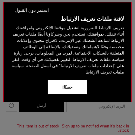
استمر دون القبول
119 د.إ
170 د.إ
لافتة ملفات تعريف الارتباط
خيارات الدفع بدون فائدة
تعريف الارتباط الضرورية لتشغيل موقعنا الإلكتروني ولمرافقتك
أثناء تنقلك. بموافقتك، نستخدم نحن وشركاؤنا أيضًا ملفات تعريف
الارتباط لمتابعة أنشطتك عبر الإنترنت، لاقتراح محتوى وإعلانات
مخصصة وفقًا لاهتماماتك وتفضيلاتك، بالإضافة إلى الوظائف
المتعلقة بالشبكات الاجتماعية. لمزيد من المعلومات، يرجى زيارة
سياسة ملفات تعريف الارتباط. لتغيير تفضيلاتك في أي وقت، انقر
على “إعدادات ملفات تعريف الارتباط” في أسفل الصفحة. سياسة
ملفات تعريف الارتباط
حسنًا!
متوفر على صفحة الدفع
أرسل
This item is out of stock. Sign up to be notified when it's back in
stock.