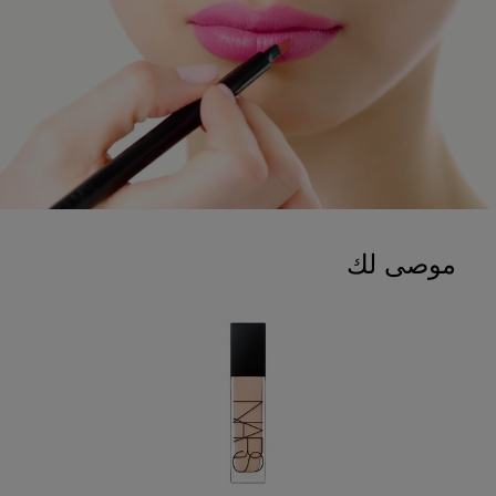
موصى لك