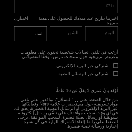
+971
اخبرينا بتاريخ عيد ميلادك للحصول على هدية
اختياري
مميزة.
اليوم
الشهر
أرغب في تلقي اتصالات شخصية تحتوي على معلومات
وعروض ترويجية حول منتجات نارس ، وفقًا لتفضيلاتي
اشتركي عبر البريد الإلكتروني
اشتركي عبر الرسائل النصية
أؤكد بأنّ عمري لا يقلّ عن 16 عاماً.
من خلال الضغط على زر "التسجّل"، توافقين على تلقي
مواد تسويقية حول مستحضرات علامة Nars وفعاليّاتها
عبر البريد الإلكتروني أو الرسائل النصية القصيرة. يحق لك
في أي وقت سحب موافقتك على تلقّي رسائل إلكترونية
تسويقية أو رسائل نصية قصيرة. لسحب الموافقة، يرجى
الضغط على رابط إلغاء الاشتراك الوارد في كل نشرة
إخبارية ورسالة نصية قصيرة.