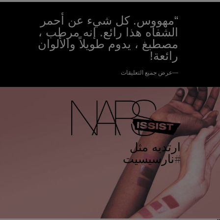
“مهووس. كل شيء عن أحمر
الشفاه هذا رائع. إنه مرطب ،
مصطبغ ، يدوم طويلاً والألوان
رائعة!
—عرض جميع التعليقات
ارتديه مثل
#نارسيسيت