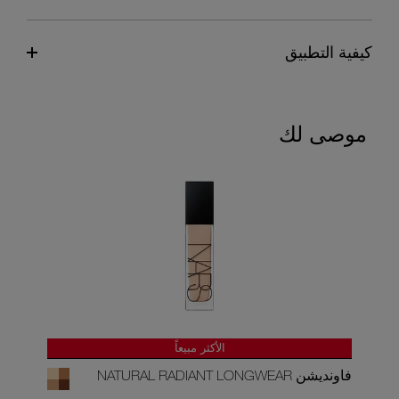
كيفية التطبيق
موصى لك
الأكثر مبيعاً
فاونديشن NATURAL RADIANT LONGWEAR
بلسم 