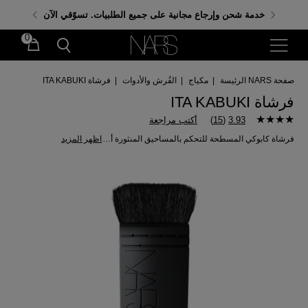
احصلي على هدايا مجانية عند إنفاق 350 د.إ. باستخدام الكود:
خدمة شحن وإرجاع مجانية على جميع الطلبيات. تسوّقي الآن
GIFTS
0
صفحة NARS الرئيسة
|
مكياج
|
الفُرش والأدوات
|
فرشاة ITA KABUKI
فرشاة ITA KABUKI
3.93
(
15
)
أكتب مراجعة
فرشاة كابوكي المسطحة للتحكم بالمساحيق المنثورة أو المضغوطة.
اظهر المزيد