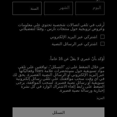
اليوم
الشهر
أرغب في تلقي اتصالات شخصية تحتوي على معلومات
وعروض ترويجية حول منتجات نارس ، وفقًا لتفضيلاتي
اشتركي عبر البريد الإلكتروني
اشتركي عبر الرسائل النصية
أؤكد بأنّ عمري لا يقلّ عن 16 عاماً.
من خلال الضغط على زر "التسجّل"، توافقين على تلقي
مواد تسويقية حول مستحضرات علامة Nars وفعاليّاتها
عبر البريد الإلكتروني أو الرسائل النصية القصيرة. يحق لك
في أي وقت سحب موافقتك على تلقّي رسائل إلكترونية
تسويقية أو رسائل نصية قصيرة. لسحب الموافقة، يرجى
الضغط على رابط إلغاء الاشتراك الوارد في كل نشرة
إخبارية ورسالة نصية قصيرة.
المزيد
التسجّل