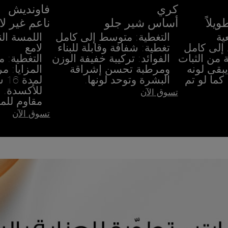
كري
فاونديش
يلاً
أساس شير جلو
ناعم غير لا
ية
التغطية: متوسط إلى كامل
اللمسة الن
إلى كامل
تغطية: شفافة وقابلة للبناء
لامع
16 ساعة من الثبات
الفوائد: تركيبة خفيفة الوزن
التغطية: 
يبقى لونه
ومرطبة تحسن إشراقة
المزايا: م
 كما لو تم
البشرة وتوحد لونها.
لمد
للأكسدة. م
تسوق الآن
مقاوم للمع
تسوق الآن