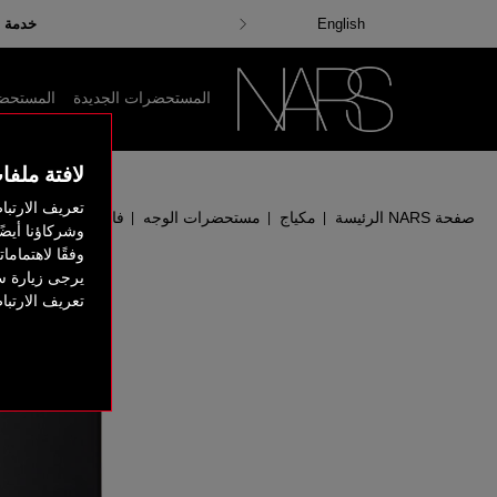
احصلي على هدايا مجا
خدمة ش
English
المستحضرات الجديدة
المستحضرا
لافتة ملفا
تعريف الارتبا
صفحة NARS الرئيسة
مكياج
مستحضرات الوجه
فاونديشن
فاونديشن ™TING
|
|
|
|
وشركاؤنا أيضً
وفقًا لاهتمام
يرجى زيارة س
تعريف الارتب