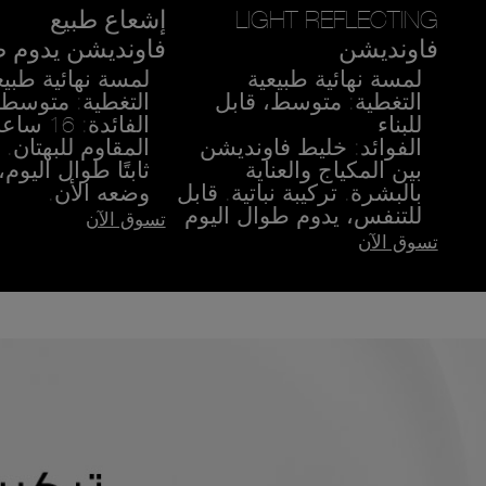
LIGHT REFLECTING
إشعاع طبيع
فاونديشن
فاونديشن يدوم طو
لمسة نهائية طبيعية
لمسة نهائية طبيع
التغطية: متوسط، قابل
التغطية: متوسط 
للبناء
الفائدة: 
الفوائد: خليط فاونديشن
المقاوم للبهتان. 
بين المكياج والعناية
ثابتًا طوال اليوم،
بالبشرة. تركيبة نباتية. قابل
وضعه الأن.
للتنفس، يدوم طوال اليوم
تسوق الآن
تسوق الآن