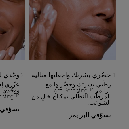
1 حضّري بشرتك واجعليها مثالية
2 وحّدي لون بشرتك وحسّنيها
رطّبي بشرتك وحضّريها مع
عزّزي إ
برايمر ™Light Reflecting
ووحّدي ل
المرطّب للتطّلي بمكياج خالٍ من
™Light Reflecting.
الشوائب.
تسوّقي 
تسوّقي البرايمر