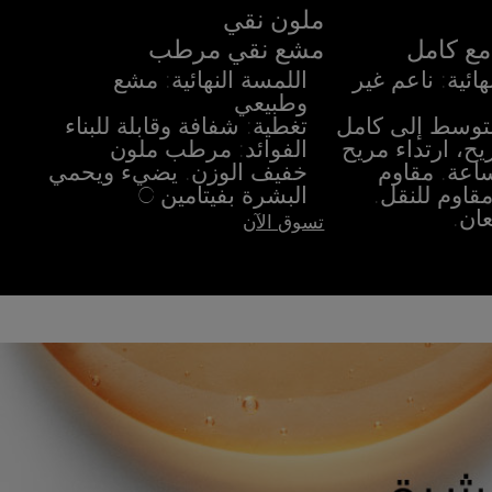
ملون نقي
مع كامل
مشع نقي مرطب
هائية: ناعم غير
اللمسة النهائية: مشع
وطبيعي
متوسط إلى كامل
تغطية: شفافة وقابلة للبناء
ريح، ارتداء مريح
الفوائد: مرطب ملون
ة 16 ساعة. مقاوم
خفيف الوزن. يضيء ويحمي
قاوم للنقل.
البشرة بفيتامين C
ان.
تسوق الآن