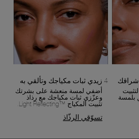
4 زيدي ثبات مكياجك وتألقي به
لتثبيت
أضفي لمسة منعشة على بشرتك
Lig للتألّق بلمسة
وعزّزي ثبات مكياجك مع رذاذ
تثبيت المكياج ™Light Reflecting.
تسوّقي الرذّاذ