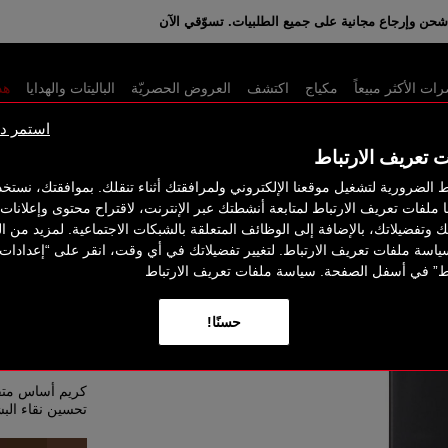
نية عند إنفاق 350 د.إ. باستخدام الكود: GIFTS
حن وإرجاع مجانية على جميع الطلبيات. تسوّقي الآن
ت الأكثر مبيعاً
مكياج
اكتشف
العروض الحصريّة
الباليتات والهدايا
هذ
استمر دو
ت تعريف الارتباط
ط الضرورية لتشغيل موقعنا الإلكتروني ولمرافقتك أثناء تنقلك. بموافقتك، نستخ
LIGHT REFLEC
رائج على تي
ا ملفات تعريف الارتباط لمتابعة أنشطتك عبر الإنترنت، لاقتراح محتوى وإعلان
اتك وتفضيلاتك، بالإضافة إلى الوظائف المتعلقة بالشبكات الاجتماعية. لمزيد من ا
ياسة ملفات تعريف الارتباط. لتغيير تفضيلاتك في أي وقت، انقر على “إعدادات
اط” في أسفل الصفحة. سياسة ملفات تعريف الارتباط
TING
حسنًا!
51
كريم أساس متقدم
تحسين نقاء الب