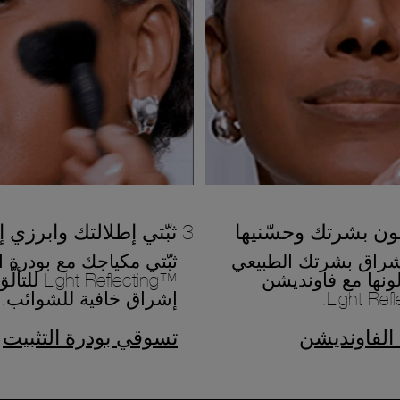
3 ثبّتي إطلالتك وابرزي إشراقك
شراق بشرتك الطبيعي
ثبّتي مكياجك مع بودرة ا
ونها مع فاونديشن
™ht Reflecting
إشراق خافية للشوائب.
الفاونديشن
تسوقي بودرة التثبيت