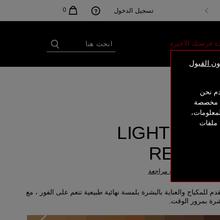
0
تسجيل الدخول
ه فرصتك الأخيرة
ن القبول
دم نحن
ك توك
ات مخصصة
لمعلومات،
 ملفات
فاونديشن ™LIGHT
REFLEC
4.
(
2515
)
أكتب مراجعة
 للمكياج والعناية بالبشرة بلمسة نهائية طبيعية تنعم على الفور ، مع
شرة بمرور الوقت.