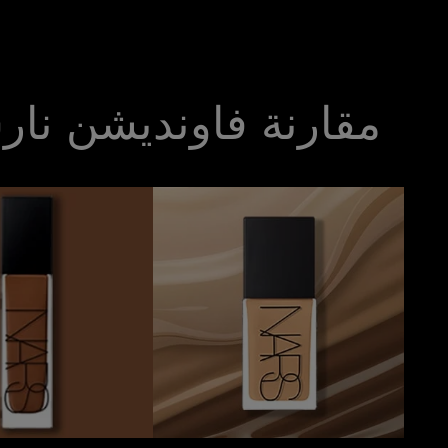
مقارنة فاونديشن نا