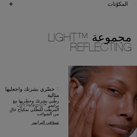
المكوّنات
مجموعة ™LIGHT
REFLECTING
1 حضّري بشرتك واجعليها
مثالية
رطّبي بشرتك وحضّريها مع
برايمر ™Light Reflecting
المرطّب للتطّلي بمكياج خالٍ
من الشوائب.
تسوّقي البرايمر