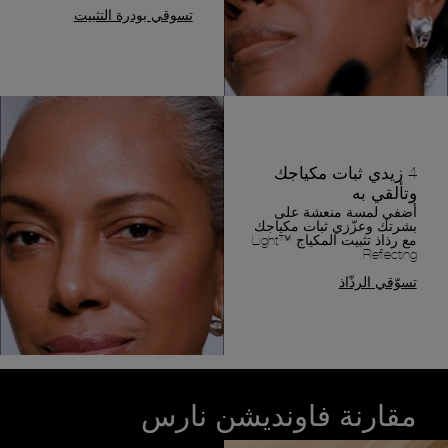
تسوقي بودرة التثبيت
4 زيدي ثبات مكياجك
وتألقي به
أضفي لمسة منعشة على
بشرتك وعزّزي ثبات مكياجك
مع رذاذ تثبيت المكياج ™Light
Reflecting.
تسوّقي الرذّاذ
مقارنة فاونديشن نارس