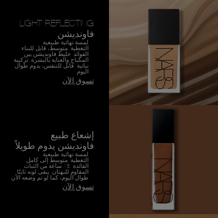
LIGHT REFLECTING
فاونديشن
لمسة نهائية طبيعية
التغطية: متوسط، قابل للبناء
الفوائد: خليط فاونديشن بين
المكياج والعناية بالبشرة. تركيبة
نباتية. قابل للتنفس، يدوم طوال
اليوم
تسوق الآن
إشعاع طبيع
فاونديشن يدوم طويلاً
لمسة نهائية طبيعية
التغطية: متوسط إلى كامل
الفائدة: 16 ساعة من الثبات
المقاوم للبهتان. يبقى لونه ثابتًا
طوال اليوم، كما لو تم وضعه الأن.
تسوق الآن