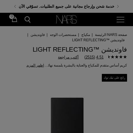
احصلي على هدايا مجانية عند إنفاق 350 د.إ. باستخدام الكود:
خدمة شحن وإرجاع مجانية على جميع الطلبيات. تسوّقي الآن
GIFTS
0
صفحة NARS الرئيسة
|
مكياج
|
مستحضرات الوجه
|
فاونديشن
|
فاونديشن ™LIGHT REFLECTING
فاونديشن ™LIGHT REFLECTING
4.51
(
2515
)
أكتب مراجعة
كريم أساس متقدم للمكياج والعناية بالبشرة بلمسة نهائية طبيعية تنعم على الفور ، مع تحسين نقاء البشرة بمرور الوقت.
اظهر المزيد
رائج على تيك توك