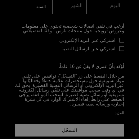
اليوم
الشهر
أرغب في تلقي اتصالات شخصية تحتوي على معلومات
وعروض ترويجية حول منتجات نارس ، وفقًا لتفضيلاتي
اشتركي عبر البريد الإلكتروني
اشتركي عبر الرسائل النصية
أؤكد بأنّ عمري لا يقلّ عن 16 عاماً.
من خلال الضغط على زر "التسجّل"، توافقين على تلقي
مواد تسويقية حول مستحضرات علامة Nars وفعاليّاتها
عبر البريد الإلكتروني أو الرسائل النصية القصيرة. يحق لك
في أي وقت سحب موافقتك على تلقّي رسائل إلكترونية
تسويقية أو رسائل نصية قصيرة. لسحب الموافقة، يرجى
الضغط على رابط إلغاء الاشتراك الوارد في كل نشرة
إخبارية ورسالة نصية قصيرة.
المزيد
التسجّل