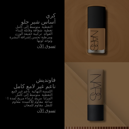
كري
أساس شير جلو
التغطية: متوسط إلى كامل
تغطية: شفافة وقابلة للبناء
الفوائد: تركيبة خفيفة الوزن
ومرطبة تحسن إشراقة البشرة
وتوحد لونها.
تسوق الآن
فاونديش
ناعم غير لامع كامل
اللمسة النهائية: ناعم غير لامع
التغطية: متوسط إلى كامل
المزايا: مريح، ارتداء مريح لمدة 16
ساعة. مقاوم للأكسدة. مقاوم
للنقل. مقاوم للمعان.
تسوق الآن