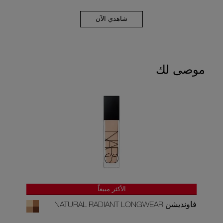
شاهدي الآن
موصى لك
الأكثر مبيعاً
فاونديشن NATURAL RADIANT LONGWEAR
بلسم 