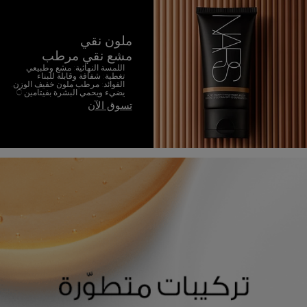
ملون نقي
مشع نقي مرطب
اللمسة النهائية: مشع وطبيعي
تغطية: شفافة وقابلة للبناء
الفوائد: مرطب ملون خفيف الوزن.
يضيء ويحمي البشرة بفيتامين C
تسوق الآن