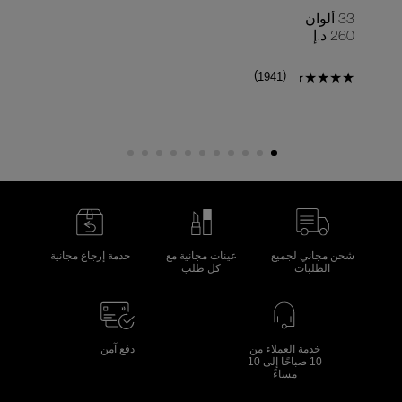
33 ألوان
9 ألوان
260 د.إ
150 د
)
(
1941
شحن مجاني لجميع
عينات مجانية مع
خدمة إرجاع مجانية
الطلبات
كل طلب
خدمة العملاء من
دفع آمن
10 صباحًا إلى 10
مساءً