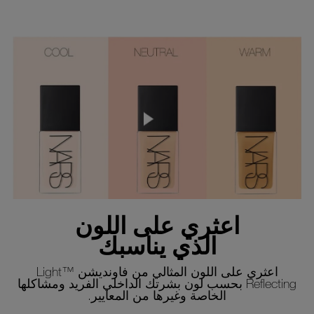
اعثري على اللون
الذي يناسبك
اعثري على اللون المثالي من فاونديشن ™Light
Reflecting بحسب لون بشرتك الداخلي الفريد ومشاكلها
الخاصة وغيرها من المعايير.