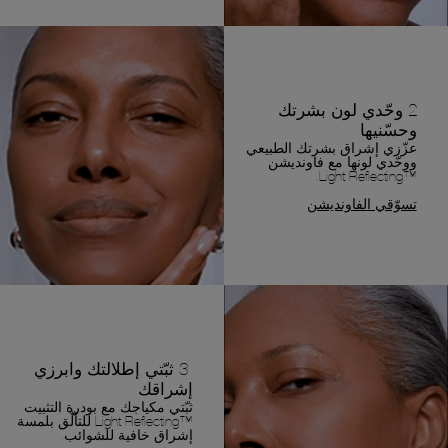
2 وحّدي لون بشرتك
وحسّنيها
عزّزي إشراق بشرتك الطبيعي
ووحّدي لونها مع فاونديشن
™Light Reflecting.
تسوّقي الفاونديشن
3 ثبّتي إطلالتك وابرزي
إشراقك
ثبّتي مكياجك مع بودرة التثبيت
™Light Reflecting للتألّق بلمسة
إشراق خافية للشوائب.