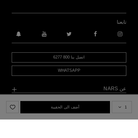
تابعنا
اتصل بنا 800 6277
WHATSAPP
عن NARS
NARS الخاص بي
أضف الى الحقيبة
المساعدة والأسئلة الشائعة
طرق التسوق
حددي البلد / المنطقة