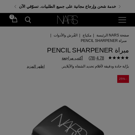
احصلي على هدايا مجانية عند إنفاق 350 د.إ. باستخدام الكود:
خدمة شحن وإرجاع مجانية على جميع الطلبيات. تسوّقي الآن
GIFTS
0
صفحة NARS الرئيسة
|
مكياج
|
الفُرش والأدوات
|
مبراة PENCIL SHARPENER
مبراة PENCIL SHARPENER
4.78
(
78
)
أكتب مراجعة
برَّاية حادة ودقيقة لأقلام تحديد الشفاه والآيلاينر.
اظهر المزيد
- 25%