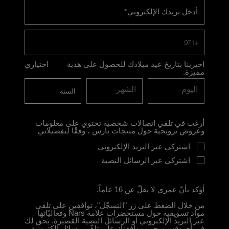
أدخل بريدك الإلكتروني
*
+971
اخبرينا بتاريخ عيد ميلادك للحصول على هدية
اختياري
مميزة.
اليوم
الشهر
أرغب في تلقي اتصالات شخصية تحتوي على معلومات
وعروض ترويجية حول منتجات نارس ، وفقًا لتفضيلاتي
اشتركي عبر البريد الإلكتروني
اشتركي عبر الرسائل النصية
أؤكد بأنّ عمري لا يقلّ عن 16 عاماً.
من خلال الضغط على زر "التسجّل"، توافقين على تلقي
مواد تسويقية حول مستحضرات علامة Nars وفعاليّاتها
عبر البريد الإلكتروني أو الرسائل النصية القصيرة. يحق لك
في أي وقت سحب موافقتك على تلقّي رسائل إلكترونية