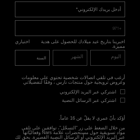
أدخل بريدك الإلكتروني
*
+971
اخبرينا بتاريخ عيد ميلادك للحصول على هدية
اختياري
مميزة.
اليوم
الشهر
أرغب في تلقي اتصالات شخصية تحتوي على معلومات
وعروض ترويجية حول منتجات نارس ، وفقًا لتفضيلاتي
اشتركي عبر البريد الإلكتروني
اشتركي عبر الرسائل النصية
أؤكد بأنّ عمري لا يقلّ عن 16 عاماً.
من خلال الضغط على زر "التسجّل"، توافقين على تلقي
مواد تسويقية حول مستحضرات علامة Nars وفعاليّاتها
عبر البريد الإلكتروني أو الرسائل النصية القصيرة. يحق لك