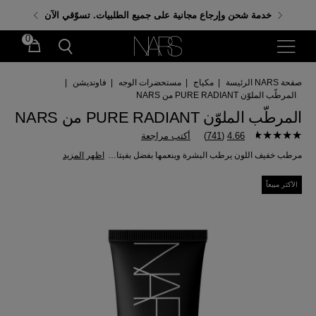
احصلي على هدايا مجانية عند إنفاق 350 د.إ. باستخدام الكود:
خدمة شحن وإرجاع مجانية على جميع الطلبيات. تسوّقي الآن
GIFTS
0
صفحة NARS الرئيسة
|
مكياج
|
مستحضرات الوجه
|
فاونديشن
|
المرطّب الملوّن PURE RADIANT من NARS
المرطّب الملوّن PURE RADIANT من NARS
4.66
(
741
)
أكتب مراجعة
مرطب خفيف اللون يرطب البشرة وينعمها بفضل بفيتامين سي ويحميها من الشمس بعامل حماية 30 (SPF 30)
اظهر المزيد
الأكثر مبيعاً