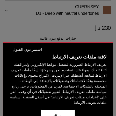
GUERNSEY
D1 - Deep with neutral undertones
230 د.إ
خيارات الدفع بدون فائدة
استمر دون القبول
لافتة ملفات تعريف الارتباط
تعريف الارتباط الضرورية لتشغيل موقعنا الإلكتروني ولمرافقتك
أثناء تنقلك. بموافقتك، نستخدم نحن وشركاؤنا أيضًا ملفات تعريف
الارتباط لمتابعة أنشطتك عبر الإنترنت، لاقتراح محتوى وإعلانات
مخصصة وفقًا لاهتماماتك وتفضيلاتك، بالإضافة إلى الوظائف
المتعلقة بالشبكات الاجتماعية. لمزيد من المعلومات، يرجى زيارة
سياسة ملفات تعريف الارتباط. لتغيير تفضيلاتك في أي وقت، انقر
متوفر على صفحة الدفع
على “إعدادات ملفات تعريف الارتباط” في أسفل الصفحة. سياسة
ملفات تعريف الارتباط
لمحة عامة