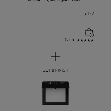
170 د.إ
)
(
5667
SET & FINISH