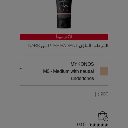
الأكثر مبيعاً
المرطّب الملوّن PURE RADIANT من NARS
MYKONOS
M0 - Medium with neutral
undertones
230 د.إ
)
(
741