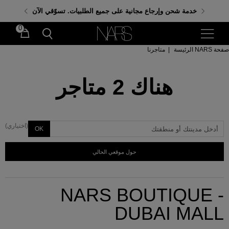
احصلي على هدايا مجانية عند إنفاق 350 د.إ. باستخدام الكود:
خدمة شحن وإرجاع مجانية على جميع الطلبيات. تسوّقي الآن
GIFTS
0
صفحة NARS الرئيسة
|
متاجرنا
هناك
2
متاجر
(اختياري)
OK
حول موقعي الحالي
NARS BOUTIQUE -
DUBAI MALL