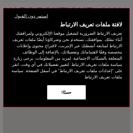
NARS BOUTIQUE - MALL
استمر دون القبول
OF EMIRATES
لافتة ملفات تعريف الارتباط
تعريف الارتباط الضرورية لتشغيل موقعنا الإلكتروني ولمرافقتك
أثناء تنقلك. بموافقتك، نستخدم نحن وشركاؤنا أيضًا ملفات تعريف
الارتباط لمتابعة أنشطتك عبر الإنترنت، لاقتراح محتوى وإعلانات
مخصصة وفقًا لاهتماماتك وتفضيلاتك، بالإضافة إلى الوظائف
المتعلقة بالشبكات الاجتماعية. لمزيد من المعلومات، يرجى زيارة
سياسة ملفات تعريف الارتباط. لتغيير تفضيلاتك في أي وقت، انقر
على “إعدادات ملفات تعريف الارتباط” في أسفل الصفحة. سياسة
ملفات تعريف الارتباط
حسنًا!