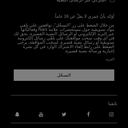
أؤكد بأنّ عمري لا يقلّ عن 16 عاماً.
من خلال الضغط على زر "التسجّل"، توافقين على تلقي
مواد تسويقية حول مستحضرات علامة Nars وفعاليّاتها
عبر البريد الإلكتروني أو الرسائل النصية القصيرة. يحق لك
في أي وقت سحب موافقتك على تلقّي رسائل إلكترونية
تسويقية أو رسائل نصية قصيرة. لسحب الموافقة، يرجى
الضغط على رابط إلغاء الاشتراك الوارد في كل نشرة
إخبارية ورسالة نصية قصيرة.
المزيد
التسجّل
تابعنا