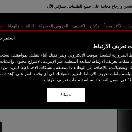
نية عند إنفاق 350 د.إ. باستخدام الكود: GIFTS
حن وإرجاع مجانية على جميع الطلبيات. تسوّقي الآن
ت الأكثر مبيعاً
مكياج
اكتشف
العروض الحصريّة
الباليتات والهدايا
هذ
استمر دو
ت تعريف الارتباط
ط الضرورية لتشغيل موقعنا الإلكتروني ولمرافقتك أثناء تنقلك. بموافقتك، نستخ
يلر وفاونديشن RADIANT
حسم 20%
ا ملفات تعريف الارتباط لمتابعة أنشطتك عبر الإنترنت، لاقتراح محتوى وإعلان
اتك وتفضيلاتك، بالإضافة إلى الوظائف المتعلقة بالشبكات الاجتماعية. لمزيد من ا
طقم 
ياسة ملفات تعريف الارتباط. لتغيير تفضيلاتك في أي وقت، انقر على “إعدادات
اط” في أسفل الصفحة. سياسة ملفات تعريف الارتباط
ANT
حسنًا!
Creamy وفاونديشن Natural Radiant Longwear لفترة محدودة فقط. .