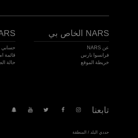
NARS الخاص بي
NARS الخا
عن NARS
حسابي
فرانسوا نارس
قائمة ام
خريطة الموقع
حالة الط
تابعنا
حددي البلد / المنطقة