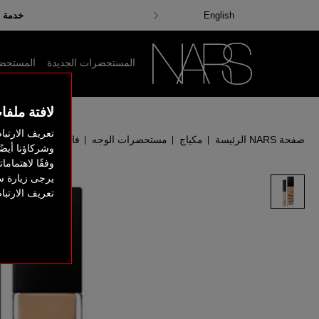
احصلي على هدايا مجا
خدمة ش
English
المستحضرات الجديدة
المستحضرا
لافتة ملفا
تعريف الارتبا
صفحة NARS الرئيسة
مكياج
مستحضرات الوجه
فاونديشن
طقم كونس
|
|
|
|
وشركاؤنا أيضً
وفقًا لاهتمام
يرجى زيارة س
تعريف الارتب