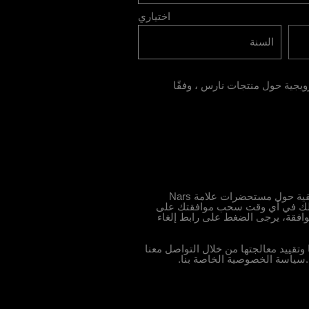
اختياري
جية حول منتجات نارس ، وفقًا
من خلال الضغط على زر "التسجّل"، توافقين على تلقي مواد تسويقية حول مستحضرات علامة Nars
 يحق لك في أي وقت سحب موافقتك على
وافقة، يرجى الضغط على رابط إلغاء
قييد معالجتها من خلال التواصل معنا
سياسة الخصوصية الخاصة بنا
.