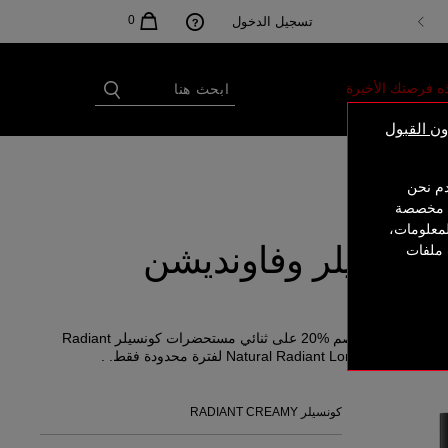
0
تسجيل الدخول
ه فرصتك الأخيرة
ن القبول
دم نحن
ات مخصصة
لمعلومات،
كونسيلر وفاونديشن
 ملفات
RADI
: تألّقي بلمسة مشرقة مع خصم %20 على ثنائي مستحضرات كونسيلر Radiant
كونسيلر RADIANT CREAMY